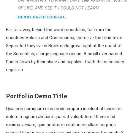
DELIBERATELY, TO FRONT ONLY THE ESSENTIAL FACTS
OF LIFE, AND SEE IF I COULD NOT LEARN.
HENRY DAVID THOREAU
Far far away, behind the word mountains, far from the
countries Vokalia and Consonantia, there live the blind texts.
Separated they live in Bookmarksgrove right at the coast of
the Semantics, a large language ocean. A small river named
Duden flows by their place and supplies it with the necessary
regelialia.
Portfolio Demo Title
Quia non numquam eius modi tempora incidunt ut labore et
dolore magnam aliquam quaerat voluptatem. Ut enim ad
minima veniam, quis nostrum rcitationem ullam corporis
suscipit laboriosam, nisi ut aliquid ex ea commodi sequatur?